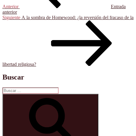
Anterior
Entrada
anterior
Siguiente
Siguiente
A la sombra de Homewood: ¿la reversión del fracaso de la
entrada
libertad religiosa?
Buscar
Buscar
por:
Buscar