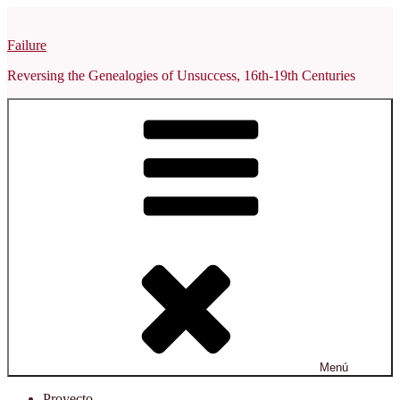
Saltar
al
Failure
contenido
Reversing the Genealogies of Unsuccess, 16th-19th Centuries
Menú
Proyecto