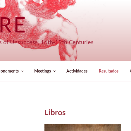
URE
s of Unsuccess, 16th-19th Centuries
condments
Meetings
Actividades
Resultados
Libros