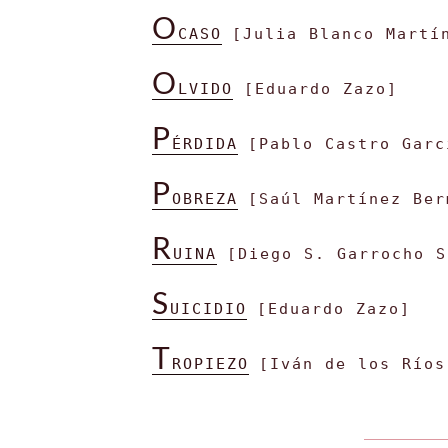
O
CASO
[Julia Blanco Martí
O
LVIDO
[Eduardo Zazo]
P
ÉRDIDA
[Pablo Castro Garc
P
OBREZA
[Saúl Martínez Ber
R
UINA
[Diego S. Garrocho S
S
UICIDIO
[Eduardo Zazo]
T
ROPIEZO
[Iván de los Ríos