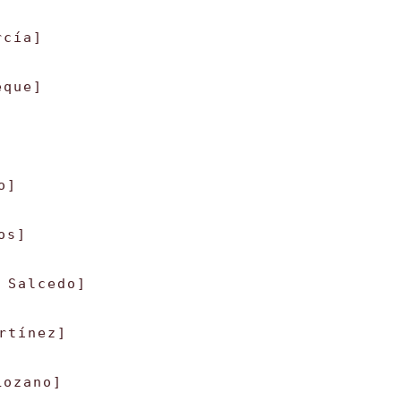
rcía]
eque]
o]
os]
 Salcedo]
rtínez]
Lozano]