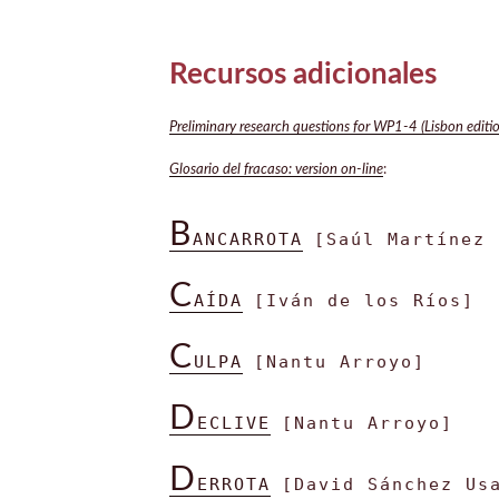
Recursos adicionales
Preliminary research questions for WP1-4 (Lisbon editio
Glosario del fracaso: version on-line
:
B
ANCARROTA
[Saúl Martínez 
C
AÍDA
[Iván de los Ríos]
C
ULPA
[Nantu Arroyo]
D
ECLIVE
[Nantu Arroyo]
D
ERROTA
[David Sánchez Us