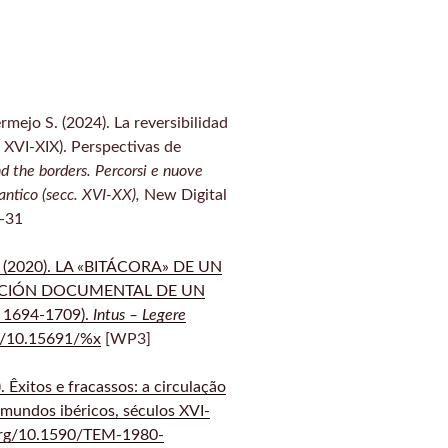
mejo S. (2024). La reversibilidad
s XVI-XIX). Perspectivas de
 the borders. Percorsi e nuove
lantico (secc. XVI-XX),
New Digital
7-31
R. (2020). LA «BITÁCORA» DE UN
CCIÓN DOCUMENTAL DE UN
1694-1709).
Intus – Legere
org/10.15691/%x
[WP3]
. Êxitos e fracassos: a circulação
 mundos ibéricos, séculos XVI-
i.org/10.1590/TEM-1980-