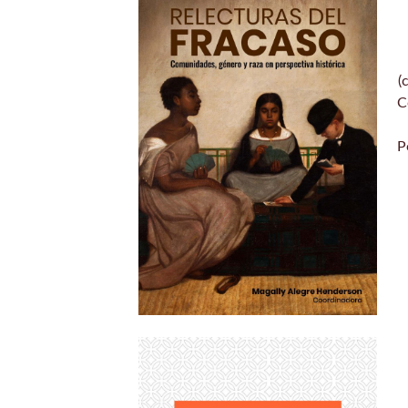
(
C
P