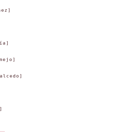
nez]
ía]
mejo]
alcedo]
]