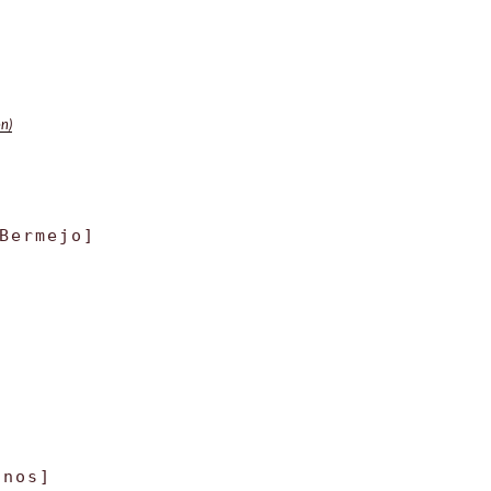
n)
Bermejo]
anos]