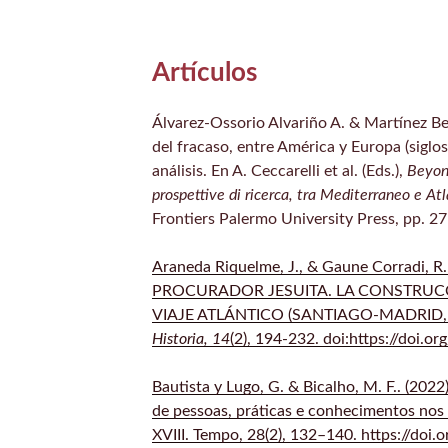
Artículos
Álvarez-Ossorio Alvariño A. & Martínez Ber
del fracaso, entre América y Europa (siglo
análisis. En A. Ceccarelli et al. (Eds.),
Beyond
prospettive di ricerca, tra Mediterraneo e At
Frontiers Palermo University Press, pp. 2
Araneda Riquelme, J., & Gaune Corradi, 
PROCURADOR JESUITA. LA CONSTRU
VIAJE ATLÁNTICO (SANTIAGO-MADRID, 
Historia, 14
(2), 194-232. doi:https://doi.
Bautista y Lugo, G. & Bicalho, M. F.. (2022)
de pessoas, práticas e conhecimentos nos
XVIII. Tempo, 28(2), 132–140. https://do