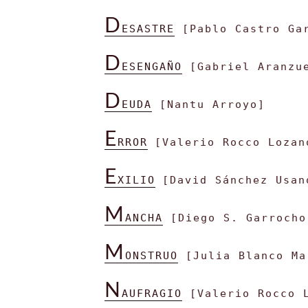
D
ESASTRE
[Pablo Castro Ga
D
ESENGAÑO
[Gabriel Aranzu
D
EUDA
[Nantu Arroyo]
E
RROR
[Valerio Rocco Lozan
E
XILIO
[David Sánchez Usan
M
ANCHA
[Diego S. Garrocho
M
ONSTRUO
[Julia Blanco Ma
N
AUFRAGIO
[Valerio Rocco 