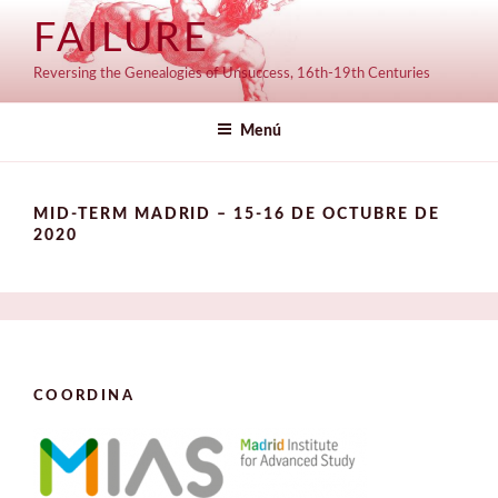
Saltar
FAILURE
al
contenido
Reversing the Genealogies of Unsuccess, 16th-19th Centuries
Menú
MID-TERM MADRID – 15-16 DE OCTUBRE DE
2020
COORDINA