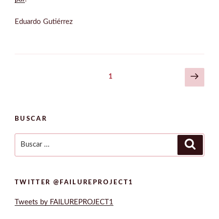
Eduardo Gutiérrez
Navegación
Sigui
Página
1
pági
de
entradas
BUSCAR
Buscar
Buscar
por:
TWITTER @FAILUREPROJECT1
Tweets by FAILUREPROJECT1