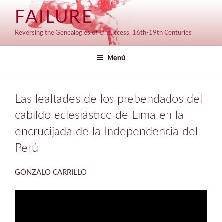
Saltar
FAILURE
al
contenido
Reversing the Genealogies of Unsuccess, 16th-19th Centuries
Menú
Las lealtades de los prebendados del
cabildo eclesiástico de Lima en la
encrucijada de la Independencia del
Perú
GONZALO CARRILLO