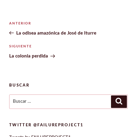
Navegación
Entrada
ANTERIOR
de
anterior:
La odisea amazónica de José de Iturre
entradas
Siguiente
SIGUIENTE
entrada
La colonia perdida
BUSCAR
Buscar
Buscar
por:
TWITTER @FAILUREPROJECT1