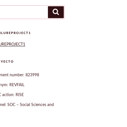
Buscar
ILUREPROJECT1
LUREPROJECT1
OYECTO
ement number: 823998
onym: REVFAIL
 action: RISE
anel: SOC – Social Sciences and