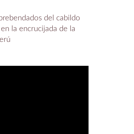
 prebendados del cabildo
 en la encrucijada de la
erú