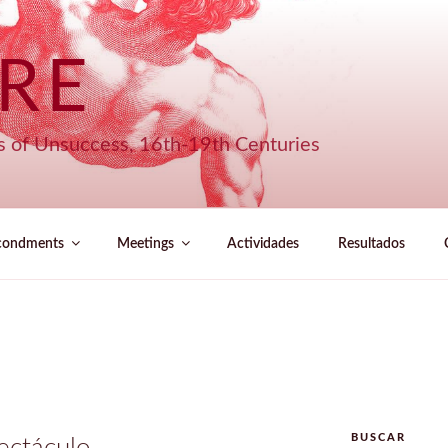
URE
s of Unsuccess, 16th-19th Centuries
condments
Meetings
Actividades
Resultados
BUSCAR
ectáculo