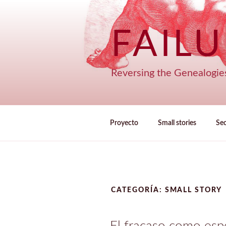
Saltar
al
contenido
FAIL
Reversing the Genealogie
Proyecto
Small stories
Se
CATEGORÍA:
SMALL STORY
El fracaso como esp