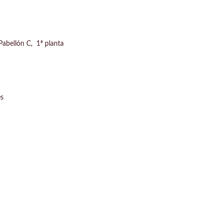
Pabellón C, 1ª planta
es