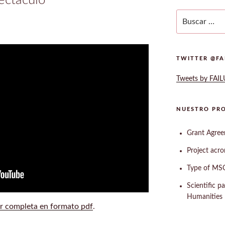
Buscar
por:
TWITTER @FA
Tweets by FAI
NUESTRO PR
Grant Agre
Project acr
Type of MSC
Scientific p
Humanities
r completa en formato pdf
.