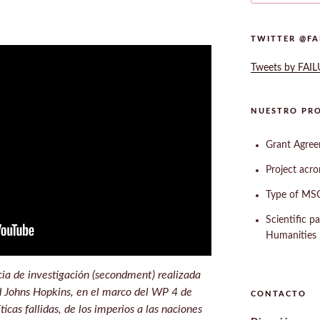
TWITTER @FA
Tweets by FAI
NUESTRO PR
Grant Agre
Project acr
Type of MSC
Scientific p
Humanities
ia de investigación (secondment) realizada
d Johns Hopkins, en el marco del WP 4 de
CONTACTO
icas fallidas, de los imperios a las naciones