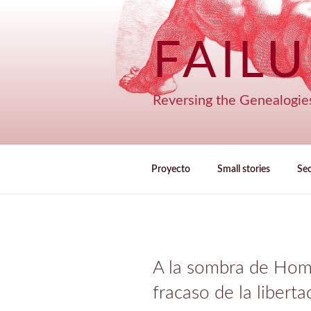
Saltar
al
contenido
FAIL
Reversing the Genealogie
Proyecto
Small stories
Se
A la sombra de Home
fracaso de la liberta