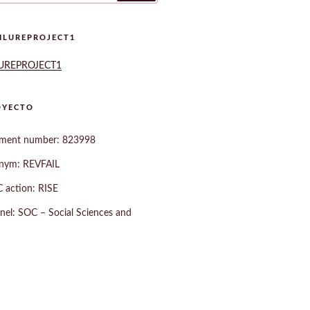
ILUREPROJECT1
LUREPROJECT1
OYECTO
ement number: 823998
onym: REVFAIL
 action: RISE
anel: SOC – Social Sciences and