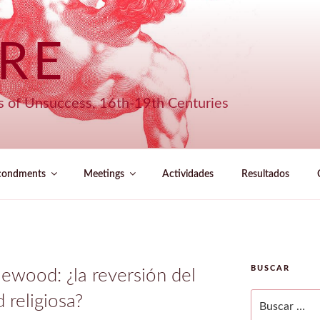
URE
s of Unsuccess, 16th-19th Centuries
condments
Meetings
Actividades
Resultados
BUSCAR
wood: ¿la reversión del
Buscar
d religiosa?
por: