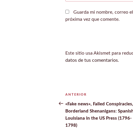
Guarda mi nombre, correo el
próxima vez que comente.
Este sitio usa Akismet para redu
datos de tus comentarios
.
Navegación
ANTERIOR
Entrada
de
anterior:
«Fake news», Failed Conspiracies
Borderland Shenanigans: Spanis
entradas
Louisiana in the US Press (1796-
1798)