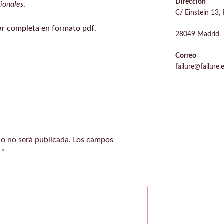
Dirección
cionales
.
C/ Einstein 13, 
ar completa en formato pdf
.
28049 Madrid
Correo
failure@failure.
co no será publicada.
Los campos
n
*