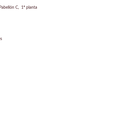
Pabellón C, 1ª planta
es