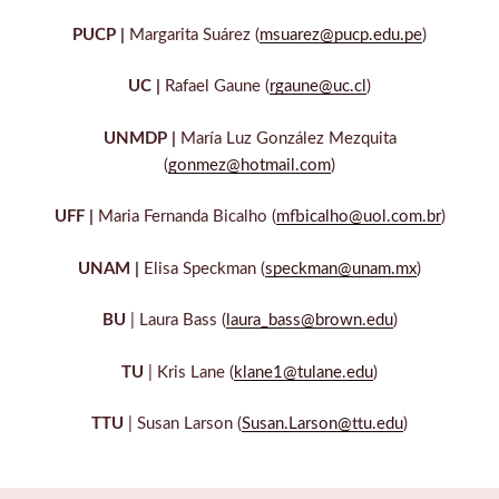
PUCP |
Margarita Suárez (
msuarez@pucp.edu.pe
)
UC |
Rafael Gaune (
rgaune@uc.cl
)
UNMDP |
María Luz González Mezquita
(
gonmez@hotmail.com
)
UFF
|
Maria Fernanda Bicalho (
mfbicalho@uol.com.br
)
UNAM |
Elisa Speckman (
speckman@unam.mx
)
BU
| Laura Bass (
laura_bass@brown.edu
)
TU
| Kris Lane (
klane1@tulane.edu
)
TTU
| Susan Larson (
Susan.Larson@ttu.edu
)