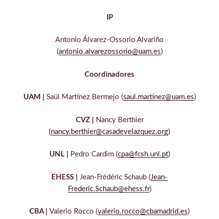
IP
Antonio Álvarez-Ossorio Alvariño
(
antonio.alvarezossorio@uam.es
)
Coordinadores
UAM |
Saúl Martínez Bermejo (
saul.martinez@uam.es
)
CVZ |
Nancy Berthier
(
nancy.berthier@casadevelazquez.org
)
UNL |
Pedro Cardim (
cpa@fcsh.unl.pt
)
EHESS |
Jean-Frédéric Schaub (
Jean-
Frederic.Schaub@ehess.fr
)
CBA |
Valerio Rocco (
valerio.rocco@cbamadrid.es
)