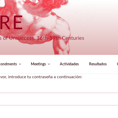
URE
s of Unsuccess, 16th-19th Centuries
condments
Meetings
Actividades
Resultados
avor, introduce tu contraseña a continuación: