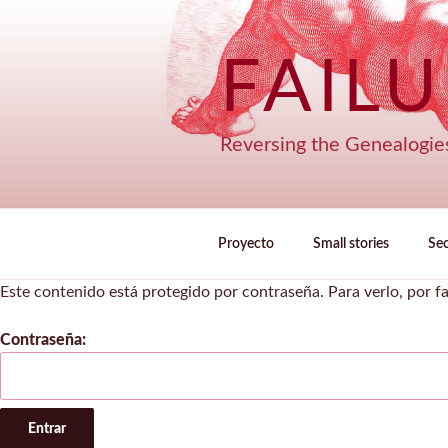
Saltar
al
contenido
FAIL
Reversing the Genealogie
Proyecto
Small stories
Se
Este contenido está protegido por contraseña. Para verlo, por f
Contraseña: